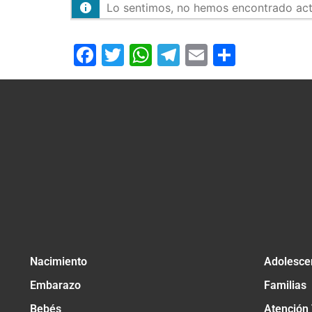
Lo sentimos, no hemos encontrado activ
Facebook
Twitter
WhatsApp
Telegram
Email
Compar
Nacimiento
Adolesce
Embarazo
Familias
Bebés
Atención