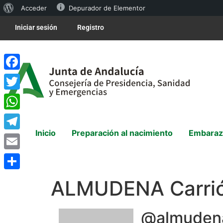
Acceder
Depurador de Elementor
Iniciar sesión
Registro
Facebook
Twitter
WhatsApp
Inicio
Preparación al nacimiento
Embaraz
Telegram
Email
Compartir
ALMUDENA Carri
@almuden