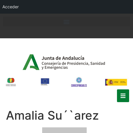
Acceder
Amalia Su´`arez