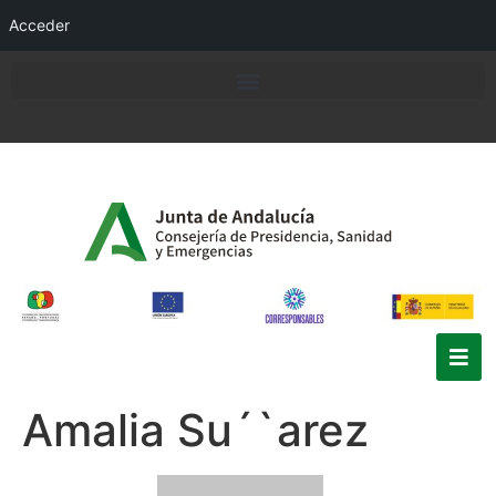
Acceder
Amalia Su´`arez