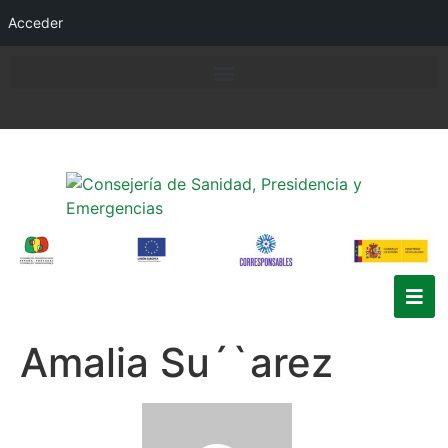
Acceder
Amalia Su´`arez