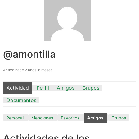
@amontilla
Activo hace 2 años, 6 meses
Actividad
Perfil
Amigos
Grupos
Documentos
Personal
Menciones
Favoritos
Amigos
Grupos
Actividades de los