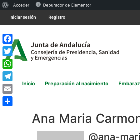
Acceder
Depurador de Elementor
Iniciar sesión
Registro
Facebook
Twitter
WhatsApp
Inicio
Preparación al nacimiento
Embaraz
Telegram
Email
Compartir
Ana Maria Carmo
@ana-mari