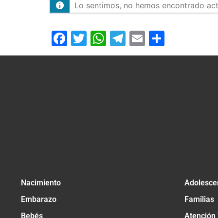
Lo sentimos, no hemos encontrado activ
Facebook
Twitter
WhatsApp
Telegram
Email
Compar
Nacimiento
Adolesce
Embarazo
Familias
Bebés
Atención