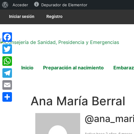
Acceder
Depurador de Elementor
Iniciar sesión
Registro
Facebook
Twitter
Inicio
Preparación al nacimiento
Embaraz
WhatsApp
Telegram
Email
Ana María Berral
Compartir
@ana_mar
Activo hace 2 años, 6 meses