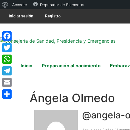
Acceder
Depurador de Elementor
Iniciar sesión
Registro
Facebook
Twitter
Inicio
Preparación al nacimiento
Embaraz
WhatsApp
Telegram
Email
Ángela Olmedo
Compartir
@angela-
Activo hace 2 años, 11 meses