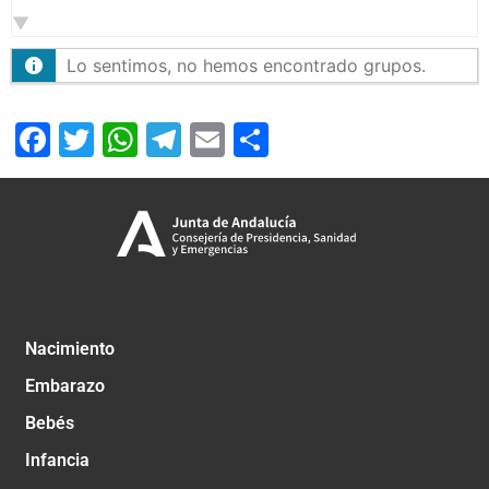
por:
Lo sentimos, no hemos encontrado grupos.
Facebook
Twitter
WhatsApp
Telegram
Email
Compartir
Nacimiento
Embarazo
Bebés
Infancia