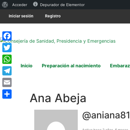
Acceder
Depurador de Elementor
Iniciar sesión
Registro
Facebook
Twitter
Inicio
Preparación al nacimiento
Embaraz
WhatsApp
Telegram
Email
Ana Abeja
Compartir
@aniana8
Activo hace 2 años, 6 meses