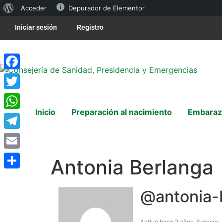
Acceder
Depurador de Elementor
Iniciar sesión
Registro
Facebook
Twitter
Inicio
Preparación al nacimiento
Embaraz
WhatsApp
Telegram
Email
Antonia Berlanga
Compartir
@antonia-
Activo hace 2 años, 6 meses