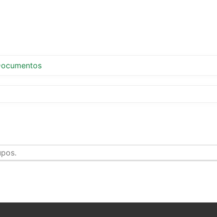
ocumentos
upos.
tir