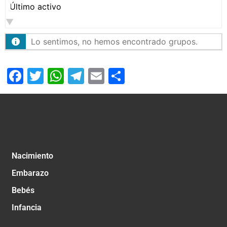
Ordenar
por:
Lo sentimos, no hemos encontrado grupos.
Facebook
Twitter
WhatsApp
Telegram
Email
Compartir
Nacimiento
Embarazo
Bebés
Infancia