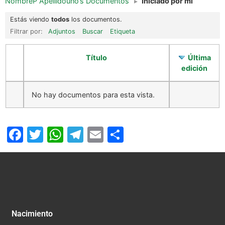
NombreP Apellidouno’s Documentos
▸
Iniciado por mi
Estás viendo
todos
los documentos.
Filtrar por:
Adjuntos
Buscar
Etiqueta
Título
Última
edición
No hay documentos para esta vista.
Facebook
Twitter
WhatsApp
Telegram
Email
Compartir
Nacimiento