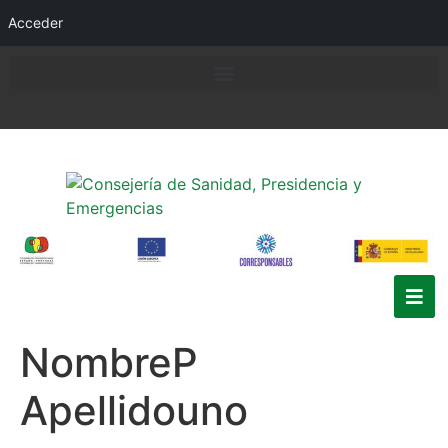
Acceder
NombreP
Apellidouno