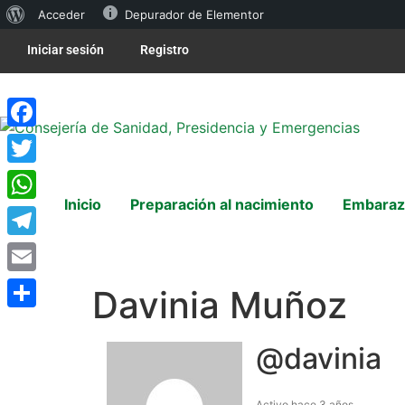
Acceder
Depurador de Elementor
Iniciar sesión
Registro
Facebook
Twitter
Inicio
Preparación al nacimiento
Embaraz
WhatsApp
Telegram
Email
Davinia Muñoz
Compartir
@davinia
Activo hace 3 años