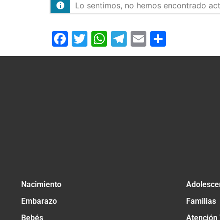
Lo sentimos, no hemos encontrado activ
Facebook
Twitter
WhatsApp
Telegram
Email
Compar
Nacimiento
Adolesce
Embarazo
Familias
Bebés
Atención