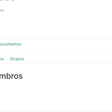
nas
ocumentos
os
Grupos
embros