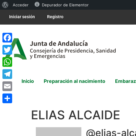
Acceder
Depurador de Elementor
Iniciar sesión
Registro
Facebook
Twitter
WhatsApp
Inicio
Preparación al nacimiento
Embaraz
Telegram
Email
Compartir
ELIAS ALCAIDE
@elias-alc