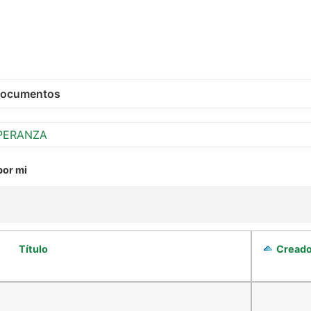
ocumentos
SPERANZA
por mi
Título
Cread