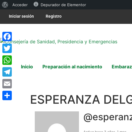
Acceder
Depurador de Elementor
Iniciar sesión
Registro
Facebook
Twitter
Inicio
Preparación al nacimiento
Embaraz
WhatsApp
Telegram
Email
ESPERANZA DEL
Compartir
@esperan
Activo hace 3 años, 1 mes