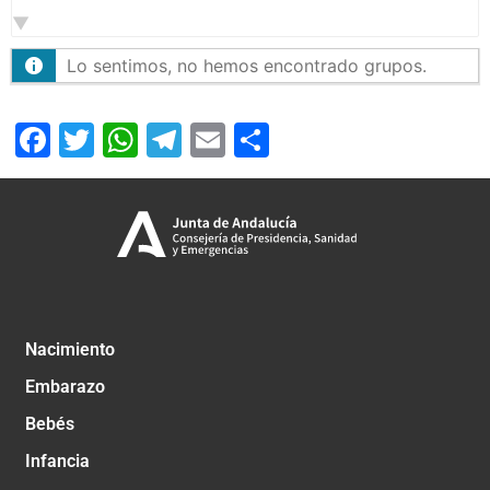
por:
Lo sentimos, no hemos encontrado grupos.
Facebook
Twitter
WhatsApp
Telegram
Email
Compartir
Nacimiento
Embarazo
Bebés
Infancia