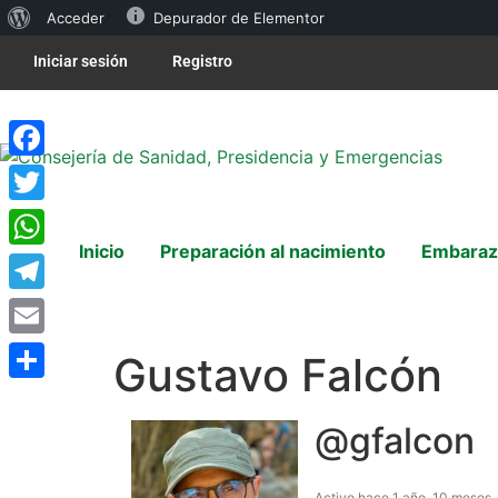
Acceder
Depurador de Elementor
Iniciar sesión
Registro
Facebook
Twitter
Inicio
Preparación al nacimiento
Embaraz
WhatsApp
Telegram
Email
Gustavo Falcón
Compartir
@gfalcon
Activo hace 1 año, 10 meses