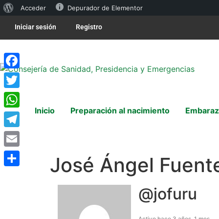
Acceder
Depurador de Elementor
Iniciar sesión
Registro
Facebook
Twitter
Inicio
Preparación al nacimiento
Embaraz
WhatsApp
Telegram
Email
José Ángel Fuent
Compartir
@jofuru
Activo hace 3 años, 1 mes