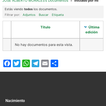
JOSE ALBERTO MORALES’s Documentos
▸
Iniciado por mi
Estás viendo
todos
los documentos.
Filtrar por:
Adjuntos
Buscar
Etiqueta
Título
Última
edición
No hay documentos para esta vista.
Facebook
Twitter
WhatsApp
Telegram
Email
Compartir
Nacimiento