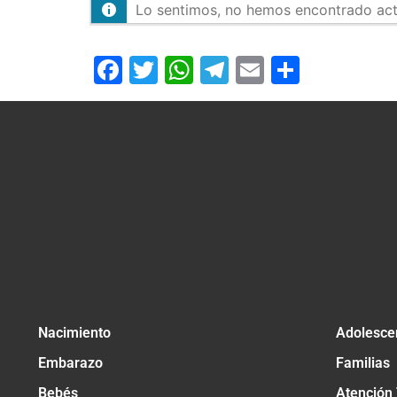
Lo sentimos, no hemos encontrado activ
Facebook
Twitter
WhatsApp
Telegram
Email
Compar
Nacimiento
Adolesce
Embarazo
Familias
Bebés
Atención