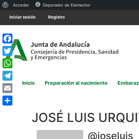
Acceder
Depurador de Elementor
Iniciar sesión
Registro
Facebook
Twitter
WhatsApp
Inicio
Preparación al nacimiento
Embaraz
Telegram
Email
Compartir
JOSÉ LUIS URQU
@joseluis