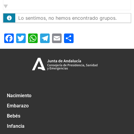
por:
Lo sentimos, no hemos encontrado grupos.
Facebook
Twitter
WhatsApp
Telegram
Email
Compartir
Nacimiento
Embarazo
Bebés
Infancia