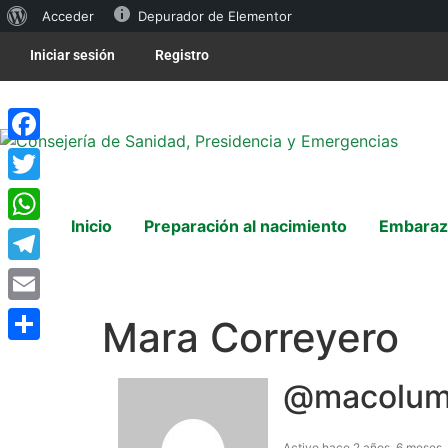
Acceder
Depurador de Elementor
Iniciar sesión
Registro
Facebook
Twitter
Inicio
Preparación al nacimiento
Embaraz
WhatsApp
Telegram
Email
Mara Correyero
Compartir
@macolu
Activo hace 2 años, 6 meses