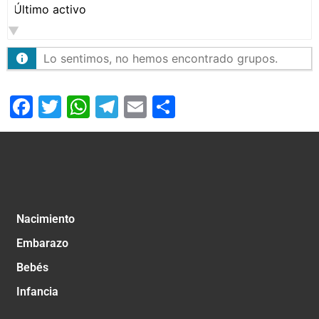
Ordenar
por:
Lo sentimos, no hemos encontrado grupos.
Facebook
Twitter
WhatsApp
Telegram
Email
Compartir
Nacimiento
Embarazo
Bebés
Infancia