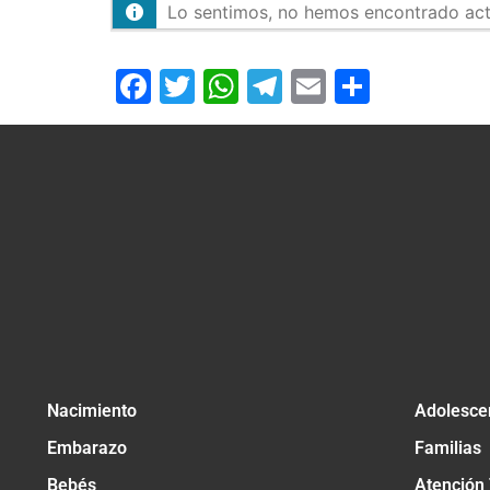
Lo sentimos, no hemos encontrado activ
Facebook
Twitter
WhatsApp
Telegram
Email
Compar
Nacimiento
Adolesce
Embarazo
Familias
Bebés
Atención