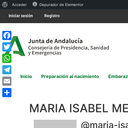
Acceder
Depurador de Elementor
Iniciar sesión
Registro
Facebook
Twitter
WhatsApp
Inicio
Preparación al nacimiento
Embaraz
Telegram
Email
Compartir
MARIA ISABEL M
@maria-is