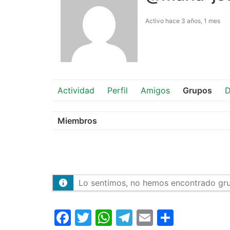
Activo hace 3 años, 1 mes
Actividad
Perfil
Amigos
Grupos
D
Miembros
Lo sentimos, no hemos encontrado gr
Facebook
Twitter
WhatsApp
Telegram
Email
Compar