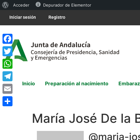
Acceder
Depurador de Elementor
Iniciar sesión
Registro
Facebook
Twitter
WhatsApp
Inicio
Preparación al nacimiento
Embaraz
Telegram
Email
Compartir
María José De la 
@maria-jo