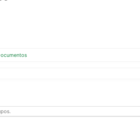
ocumentos
upos.
tir