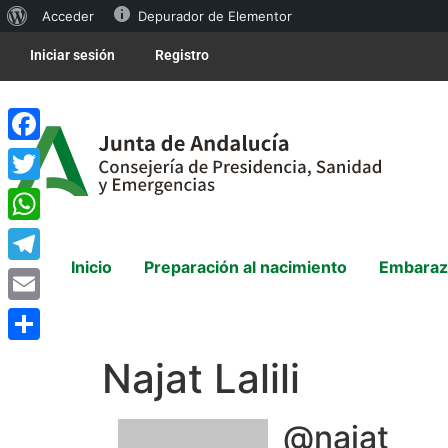
Acceder
Depurador de Elementor
Iniciar sesión
Registro
Facebook
Twitter
WhatsApp
Inicio
Preparación al nacimiento
Embaraz
Telegram
Email
Compartir
Najat Lalili
@najat