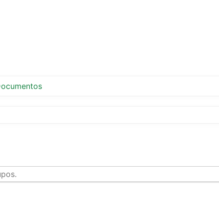
ocumentos
upos.
tir