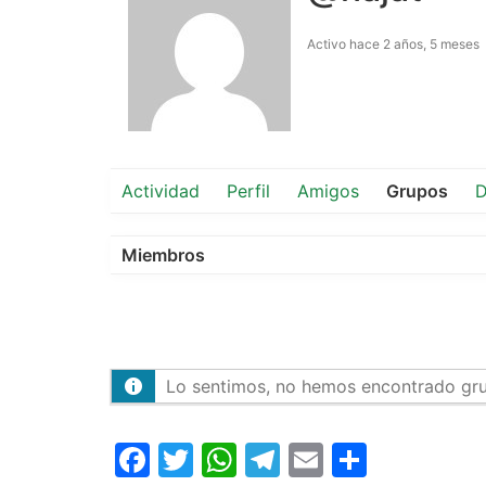
Activo hace 2 años, 5 meses
Actividad
Perfil
Amigos
Grupos
D
Miembros
Lo sentimos, no hemos encontrado gr
Facebook
Twitter
WhatsApp
Telegram
Email
Compar