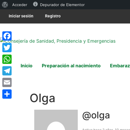
Acceder
Depurador de Elementor
Iniciar sesión
Registro
Facebook
Twitter
Inicio
Preparación al nacimiento
Embaraz
WhatsApp
Telegram
Email
Olga
Compartir
@olga
Activo hace 2 años, 10 mese