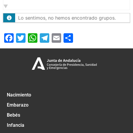
por:
Lo sentimos, no hemos encontrado grupos.
Facebook
Twitter
WhatsApp
Telegram
Email
Compartir
Nacimiento
Embarazo
Bebés
Infancia