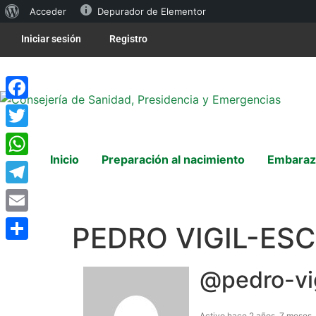
Acceder
Depurador de Elementor
Iniciar sesión
Registro
Facebook
Twitter
Inicio
Preparación al nacimiento
Embaraz
WhatsApp
Telegram
Email
PEDRO VIGIL-ES
Compartir
@pedro-vig
Activo hace 2 años, 7 meses