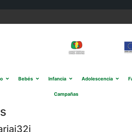
o
Bebés
Infancia
Adolescencia
F
Campañas
as
riai32j