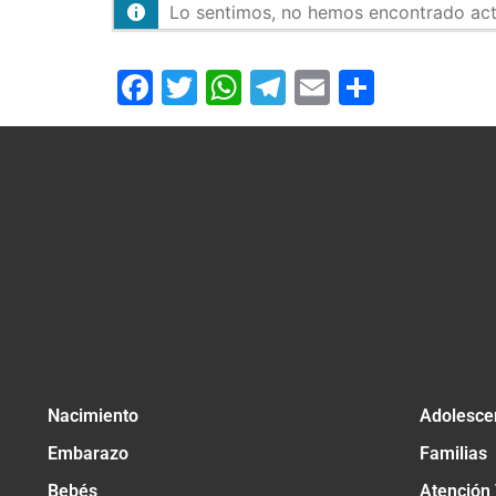
Lo sentimos, no hemos encontrado activ
Facebook
Twitter
WhatsApp
Telegram
Email
Compar
Nacimiento
Adolesce
Embarazo
Familias
Bebés
Atención