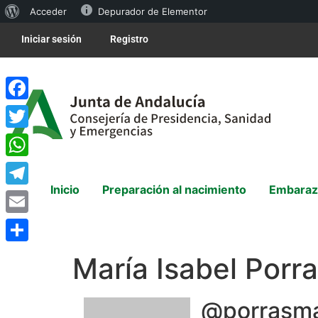
Acceder
Depurador de Elementor
Iniciar sesión
Registro
Facebook
Twitter
WhatsApp
Inicio
Preparación al nacimiento
Embaraz
Telegram
Email
Compartir
María Isabel Porr
@porrasma