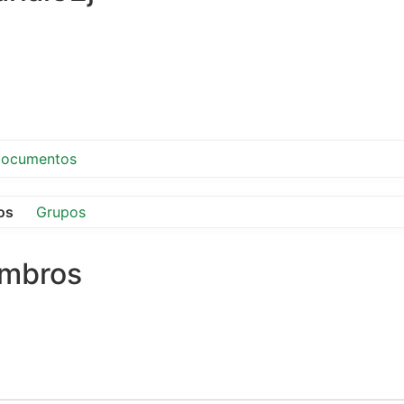
ocumentos
os
Grupos
embros