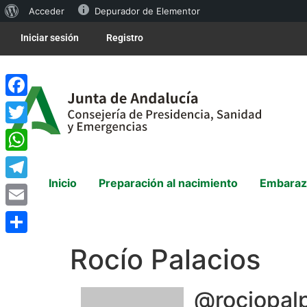
Acceder
Depurador de Elementor
Iniciar sesión
Registro
Facebook
Twitter
WhatsApp
Inicio
Preparación al nacimiento
Embaraz
Telegram
Email
Compartir
Rocío Palacios
@rociopal