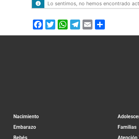
Lo sentimos, no hemos encontrado activ
Facebook
Twitter
WhatsApp
Telegram
Email
Compar
Nacimiento
Adolesce
Embarazo
Familias
Bebés
Atención