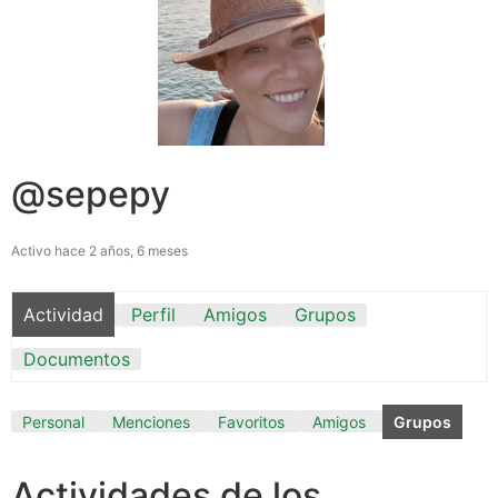
@sepepy
Activo hace 2 años, 6 meses
Actividad
Perfil
Amigos
Grupos
Documentos
Personal
Menciones
Favoritos
Amigos
Grupos
Actividades de los