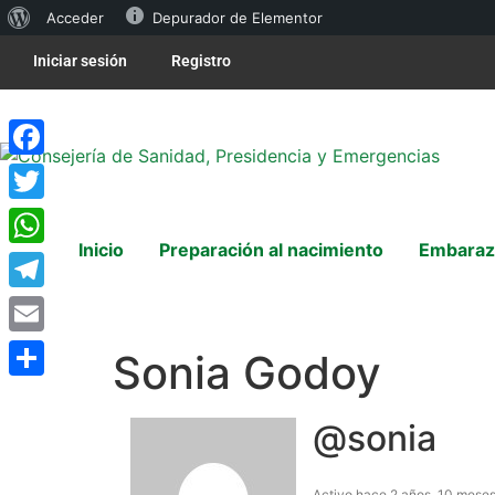
Acceder
Depurador de Elementor
Iniciar sesión
Registro
Facebook
Twitter
Inicio
Preparación al nacimiento
Embaraz
WhatsApp
Telegram
Email
Sonia Godoy
Compartir
@sonia
Activo hace 2 años, 10 mese