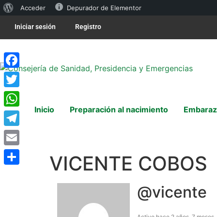
Acceder
Depurador de Elementor
Iniciar sesión
Registro
Facebook
Twitter
Inicio
Preparación al nacimiento
Embaraz
WhatsApp
Telegram
Email
VICENTE COBOS
Compartir
@vicente
Activo hace 2 años, 7 meses