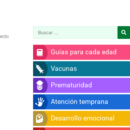
pecto
Guías para cada edad
Vacunas
Prematuridad
Atención temprana
Desarrollo emocional