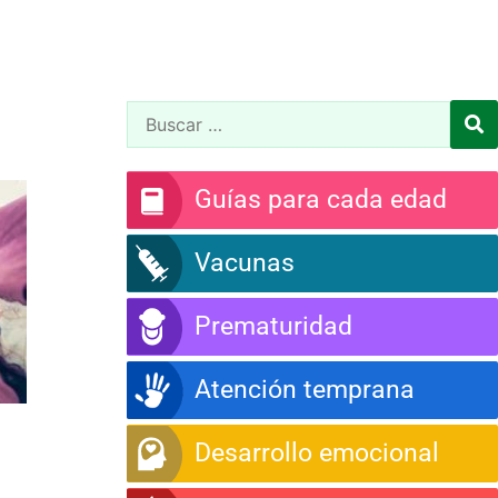
Guías para cada edad
Vacunas
Prematuridad
Atención temprana
Desarrollo emocional