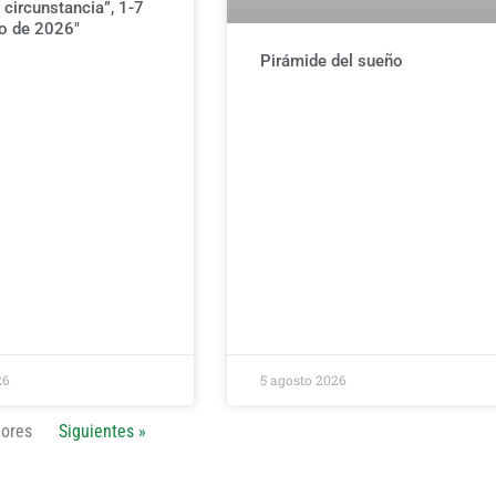
 circunstancia”, 1-7
o de 2026″
Pirámide del sueño
26
5 agosto 2026
iores
Siguientes »