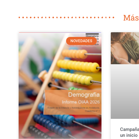
Más
NOVEDADES
Campaña 
un inicio