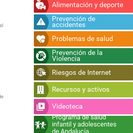
Alimentación y deporte
Prevención de
accidentes
al
Problemas de salud
Prevención de la
Violencia
Riesgos de Internet
Recursos y activos
de
Videoteca
Programa de salud
infantil y adolescentes
de Andalucía