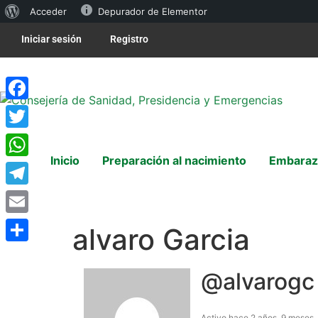
Acceder
Depurador de Elementor
Iniciar sesión
Registro
Facebook
Twitter
Inicio
Preparación al nacimiento
Embaraz
WhatsApp
Telegram
Email
alvaro Garcia
Compartir
@alvarogc
Activo hace 2 años, 9 meses