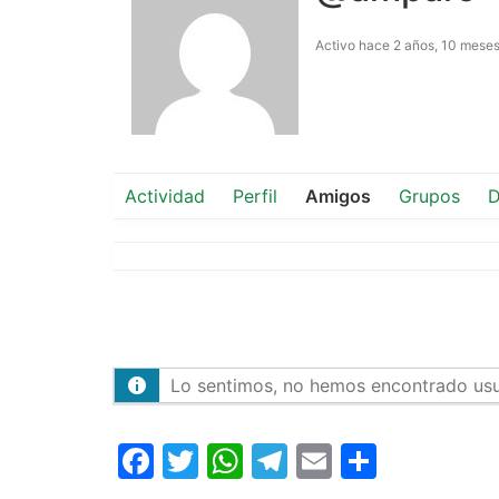
Activo hace 2 años, 10 mese
Actividad
Perfil
Amigos
Grupos
D
Lo sentimos, no hemos encontrado usu
Facebook
Twitter
WhatsApp
Telegram
Email
Compar