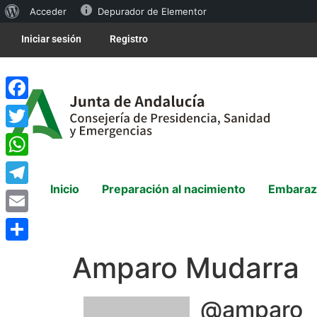
Acceder
Depurador de Elementor
Iniciar sesión
Registro
Facebook
Twitter
WhatsApp
Inicio
Preparación al nacimiento
Embaraz
Telegram
Email
Compartir
Amparo Mudarra
@amparo