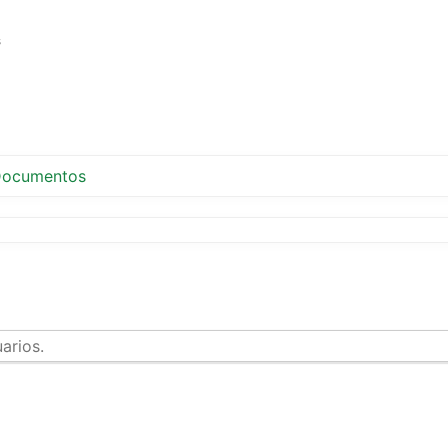
s
ocumentos
arios.
tir