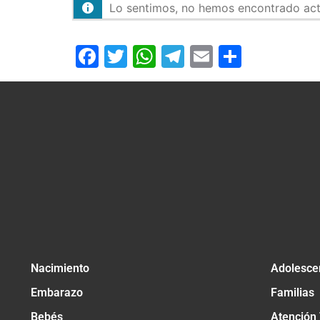
Lo sentimos, no hemos encontrado activ
Facebook
Twitter
WhatsApp
Telegram
Email
Compar
Nacimiento
Adolesce
Embarazo
Familias
Bebés
Atención