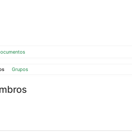
ocumentos
os
Grupos
embros