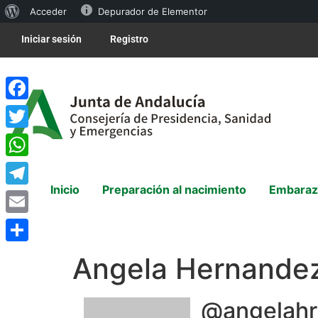
Acceder
Depurador de Elementor
Iniciar sesión
Registro
Facebook
Twitter
WhatsApp
Inicio
Preparación al nacimiento
Embaraz
Telegram
Email
Compartir
Angela Hernande
@angelahr