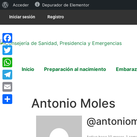
Acceder
Depurador de Elementor
Iniciar sesión
Registro
Facebook
Twitter
Inicio
Preparación al nacimiento
Embaraz
WhatsApp
Telegram
Email
Antonio Moles
Compartir
@antonio
Activo hace 10 meses, 1 sem