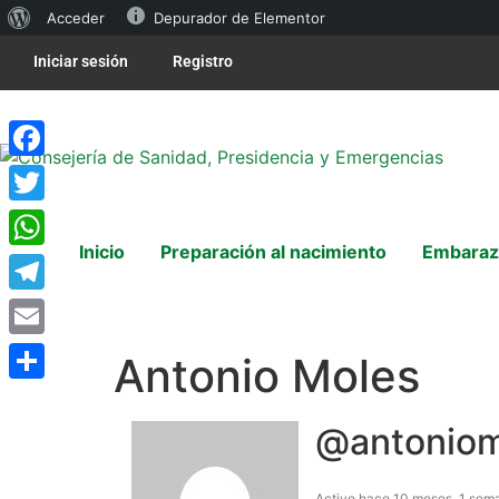
Acceder
Depurador de Elementor
Iniciar sesión
Registro
Facebook
Twitter
Inicio
Preparación al nacimiento
Embaraz
WhatsApp
Telegram
Email
Antonio Moles
Compartir
@antonio
Activo hace 10 meses, 1 sem