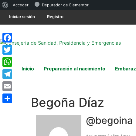
Acceder
Depurador de Elementor
Iniciar sesión
Registro
Facebook
Twitter
Inicio
Preparación al nacimiento
Embaraz
WhatsApp
Telegram
Email
Begoña Díaz
Compartir
@begoina
Activo hace 3 años, 1 mes