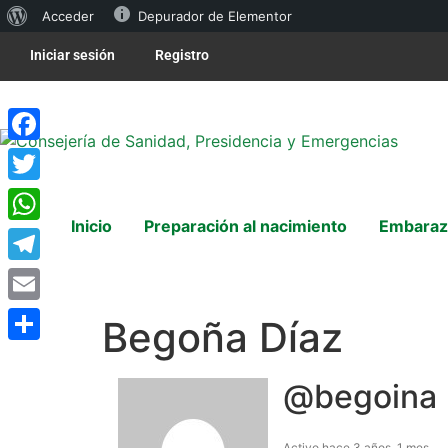
Acceder
Depurador de Elementor
Iniciar sesión
Registro
Facebook
Twitter
Inicio
Preparación al nacimiento
Embaraz
WhatsApp
Telegram
Email
Begoña Díaz
Compartir
@begoina
Activo hace 3 años, 1 mes