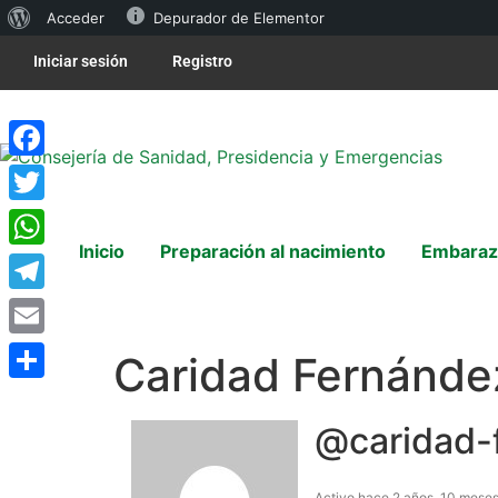
Acceder
Depurador de Elementor
Iniciar sesión
Registro
Facebook
Twitter
Inicio
Preparación al nacimiento
Embaraz
WhatsApp
Telegram
Email
Caridad Fernánde
Compartir
@caridad-
Activo hace 2 años, 10 mese