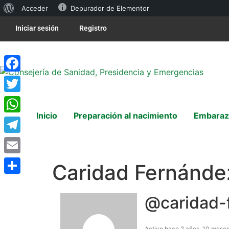
Acceder
Depurador de Elementor
Iniciar sesión
Registro
Facebook
Twitter
Inicio
Preparación al nacimiento
Embaraz
WhatsApp
Telegram
Email
Caridad Fernánde
Compartir
@caridad-
Activo hace 2 años, 10 mese