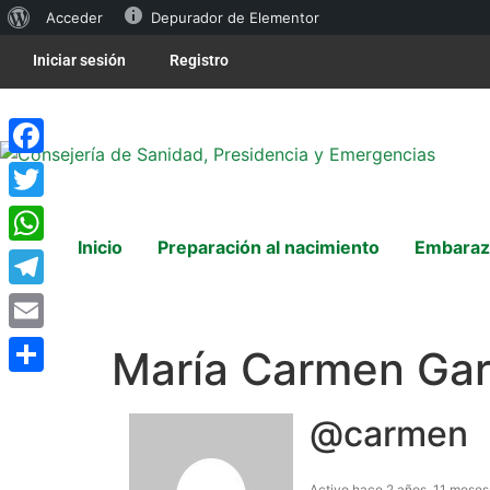
Acceder
Depurador de Elementor
Iniciar sesión
Registro
Facebook
Twitter
Inicio
Preparación al nacimiento
Embaraz
WhatsApp
Telegram
Email
María Carmen Gar
Compartir
@carmen
Activo hace 2 años, 11 meses