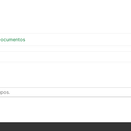
ocumentos
upos.
tir