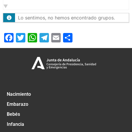
por:
Lo sentimos, no hemos encontrado grupos.
Facebook
Twitter
WhatsApp
Telegram
Email
Compartir
Nacimiento
Embarazo
Bebés
Infancia