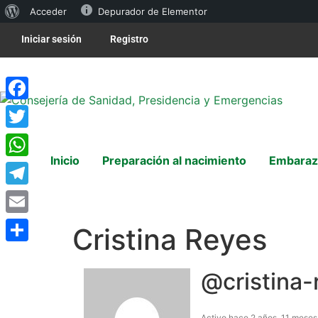
Acceder
Depurador de Elementor
Iniciar sesión
Registro
Facebook
Twitter
Inicio
Preparación al nacimiento
Embaraz
WhatsApp
Telegram
Email
Cristina Reyes
Compartir
@cristina-
Activo hace 2 años, 11 meses