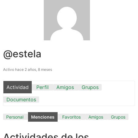
@estela
Activo hace 2 años, 8 meses
Actividad
Perfil
Amigos
Grupos
Documentos
Personal
Menciones
Favoritos
Amigos
Grupos
Actividades de los